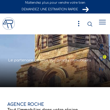
N'attendez plus pour vendre votre bien
DEMANDEZ UNE ESTIMATION RAPIDE
0
L
e
p
a
r
t
e
n
a
i
r
e
d
e
t
o
u
s
v
o
s
p
r
o
j
e
t
s
i
m
m
o
b
i
l
i
e
r
s
Fr
AGENCE ROCHE