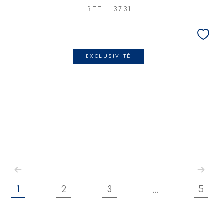
REF : 3731
EXCLUSIVITÉ
1
2
3
5
...