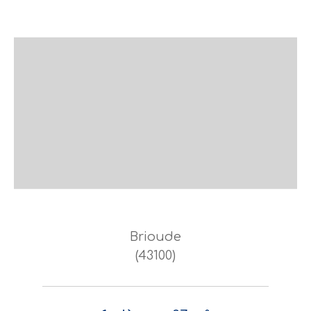
Brioude
(43100)