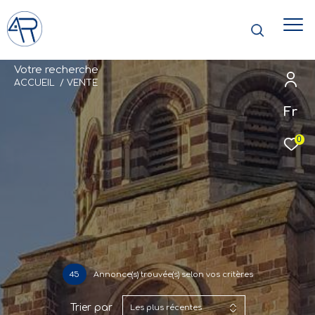
V
o
t
r
e
r
e
c
h
e
r
c
h
e
ACCUEIL
VENTE
Fr
0
45
Annonce(s) trouvée(s) selon vos critères
Trier par
Les plus récentes