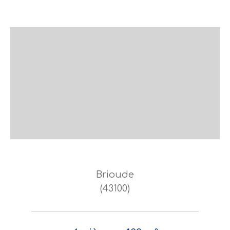
Brioude
(43100)