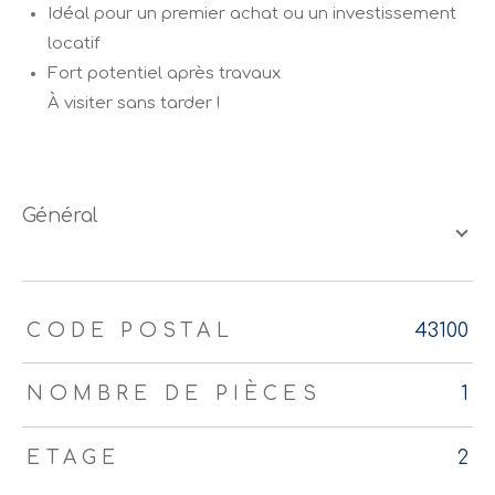
Idéal pour un premier achat ou un investissement
locatif
Fort potentiel après travaux
À visiter sans tarder !
général
TRAD_ZEPHYR_Caracteristique
TRAD_ZEPHYR_Valeurs
CODE POSTAL
43100
NOMBRE DE PIÈCES
1
ETAGE
2