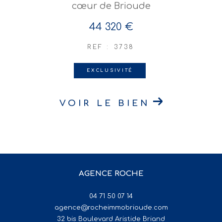
cœur de Brioude
44 320 €
REF : 3738
EXCLUSIVITÉ
VOIR LE BIEN
AGENCE ROCHE
04 71 50 07 14
agence@rocheimmobrioude.com
32 bis Boulevard Aristide Briand