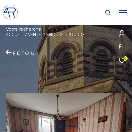
V
o
t
r
e
r
e
c
h
e
r
c
h
e
ACCUEIL
VENTE
BRIOUDE
STUDIO
Fr
RETOUR
0