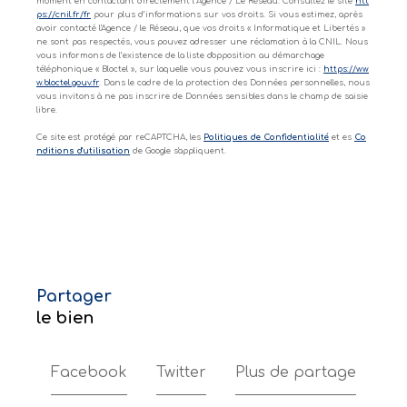
moment en contactant directement l’Agence / Le Réseau. Consultez le site
htt
ps://cnil.fr/fr
pour plus d’informations sur vos droits. Si vous estimez, après
avoir contacté l'Agence / le Réseau, que vos droits « Informatique et Libertés »
ne sont pas respectés, vous pouvez adresser une réclamation à la CNIL. Nous
vous informons de l’existence de la liste d'opposition au démarchage
téléphonique « Bloctel », sur laquelle vous pouvez vous inscrire ici :
https://ww
w.bloctel.gouv.fr
. Dans le cadre de la protection des Données personnelles, nous
vous invitons à ne pas inscrire de Données sensibles dans le champ de saisie
libre.
Ce site est protégé par reCAPTCHA, les
Politiques de Confidentialité
et es
Co
nditions d'utilisation
de Google s'appliquent.
partager
le bien
Facebook
Twitter
Plus de partage