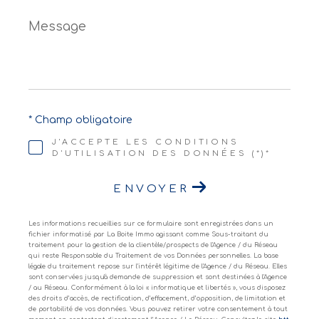
Message
*
* Champ obligatoire
J'ACCEPTE LES CONDITIONS
D'UTILISATION DES DONNÉES (*)*
ENVOYER
Les informations recueillies sur ce formulaire sont enregistrées dans un
fichier informatisé par La Boite Immo agissant comme Sous-traitant du
traitement pour la gestion de la clientèle/prospects de l'Agence / du Réseau
qui reste Responsable du Traitement de vos Données personnelles. La base
légale du traitement repose sur l'intérêt légitime de l'Agence / du Réseau. Elles
sont conservées jusqu'à demande de suppression et sont destinées à l'Agence
/ au Réseau. Conformément à la loi « informatique et libertés », vous disposez
des droits d’accès, de rectification, d’effacement, d’opposition, de limitation et
de portabilité de vos données. Vous pouvez retirer votre consentement à tout