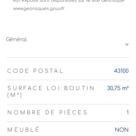
est exposé sont disponibles sur le site Géorisque
www.georisques.gouv.fr .
général
TRAD_ZEPHYR_Caracteristique
TRAD_ZEPHYR_Valeurs
CODE POSTAL
43100
SURFACE LOI BOUTIN
30,75 m²
(M²)
NOMBRE DE PIÈCES
1
MEUBLÉ
NON