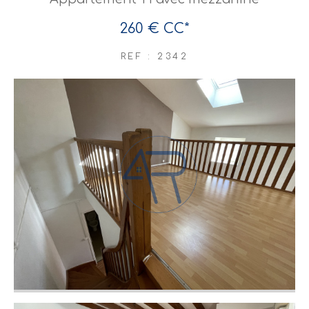
260 €
CC*
REF : 2342