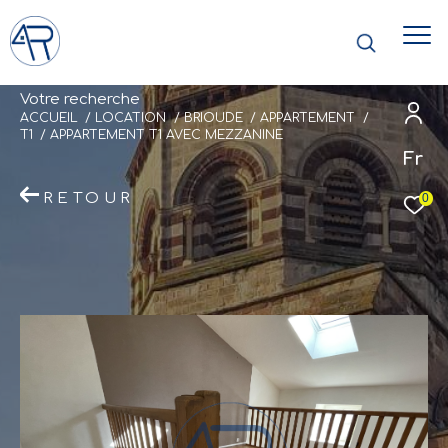
V
o
t
r
e
r
e
c
h
e
r
c
h
e
ACCUEIL
LOCATION
BRIOUDE
APPARTEMENT
T1
APPARTEMENT T1 AVEC MEZZANINE
Fr
RETOUR
0