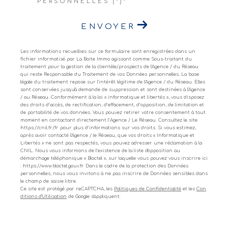
PERSONNELLES (*)*
ENVOYER
Les informations recueillies sur ce formulaire sont enregistrées dans un
fichier informatisé par La Boite Immo agissant comme Sous-traitant du
traitement pour la gestion de la clientèle/prospects de l'Agence / du Réseau
qui reste Responsable du Traitement de vos Données personnelles. La base
légale du traitement repose sur l'intérêt légitime de l'Agence / du Réseau. Elles
sont conservées jusqu'à demande de suppression et sont destinées à l'Agence
/ au Réseau. Conformément à la loi « informatique et libertés », vous disposez
des droits d’accès, de rectification, d’effacement, d’opposition, de limitation et
de portabilité de vos données. Vous pouvez retirer votre consentement à tout
moment en contactant directement l’Agence / Le Réseau. Consultez le site
https://cnil.fr/fr pour plus d’informations sur vos droits. Si vous estimez,
après avoir contacté l'Agence / le Réseau, que vos droits « Informatique et
Libertés » ne sont pas respectés, vous pouvez adresser une réclamation à la
CNIL. Nous vous informons de l’existence de la liste d'opposition au
démarchage téléphonique « Bloctel », sur laquelle vous pouvez vous inscrire ici
: https://www.bloctel.gouv.fr Dans le cadre de la protection des Données
personnelles, nous vous invitons à ne pas inscrire de Données sensibles dans
le champ de saisie libre.
Ce site est protégé par reCAPTCHA, les
Politiques de Confidentialité
et les
Con
ditions d'Utilisation
de Google s'appliquent.