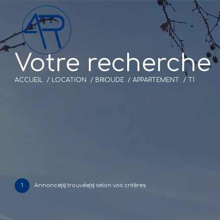
V
o
t
r
e
r
e
c
h
e
r
c
h
e
ACCUEIL
LOCATION
BRIOUDE
APPARTEMENT
T1
1
Annonce(s) trouvée(s) selon vos critères