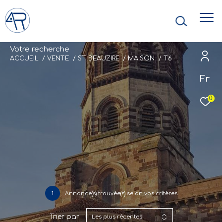
V
o
t
r
e
r
e
c
h
e
r
c
h
e
ACCUEIL
VENTE
ST BEAUZIRE
MAISON
T6
Fr
0
1
Annonce(s) trouvée(s) selon vos critères
Trier par
Les plus récentes