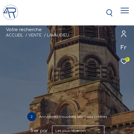
V
o
t
r
e
r
e
c
h
e
r
c
h
e
ACCUEIL
VENTE
LAVAUDIEU
Fr
0
2
Annonce(s) trouvée(s) selon vos critères
Trier par
Les plus récentes