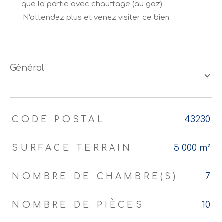
que la partie avec chauffage (au gaz).
.N'attendez plus et venez visiter ce bien.
général
TRAD_ZEPHYR_Caracteristique
TRAD_ZEPHYR_Valeurs
CODE POSTAL
43230
SURFACE TERRAIN
5 000 m²
NOMBRE DE CHAMBRE(S)
7
NOMBRE DE PIÈCES
10