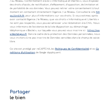
/ au Réseau. Conformément à la loi « informatique et libertés », vous disposez
des droits d’accès, de rectification, d’effacement, d’opposition, de limitation et
de portabilité de vos données. Vous pouvez retirer votre consentement à tout
moment en contactant directement l’Agence / Le Réseau. Consultez le site
htt
ps://cnil.fr/fr
pour plus d’informations sur vos droits. Si vous estimez, après
avoir contacté l'Agence / le Réseau, que vos droits « Informatique et Libertés »
ne sont pas respectés, vous pouvez adresser une réclamation à la CNIL. Nous
vous informons de l’existence de la liste d'opposition au démarchage
téléphonique « Bloctel », sur laquelle vous pouvez vous inscrire ici :
https://ww
w.bloctel.gouv.fr
. Dans le cadre de la protection des Données personnelles, nous
vous invitons à ne pas inscrire de Données sensibles dans le champ de saisie
libre.
Ce site est protégé par reCAPTCHA, les
Politiques de Confidentialité
et es
Co
nditions d'utilisation
de Google s'appliquent.
partager
le bien