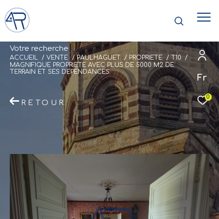
V
o
t
r
e
r
e
c
h
e
r
c
h
e
ACCUEIL
VENTE
PAULHAGUET
PROPRIETE
T10
MAGNIFIQUE PROPRIETE AVEC PLUS DE 5000 M2 DE
TERRAIN ET SES DEPENDANCES
Fr
0
RETOUR