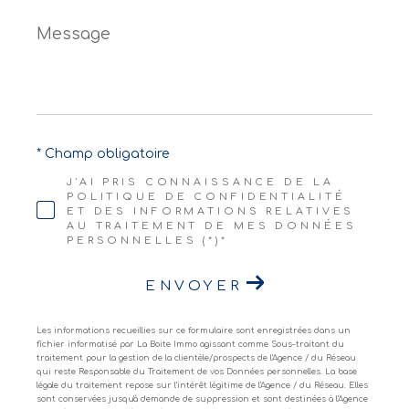
Message
*
* Champ obligatoire
J'AI PRIS CONNAISSANCE DE LA
POLITIQUE DE CONFIDENTIALITÉ
ET DES INFORMATIONS RELATIVES
AU TRAITEMENT DE MES DONNÉES
PERSONNELLES (*)*
ENVOYER
Les informations recueillies sur ce formulaire sont enregistrées dans un
fichier informatisé par La Boite Immo agissant comme Sous-traitant du
traitement pour la gestion de la clientèle/prospects de l'Agence / du Réseau
qui reste Responsable du Traitement de vos Données personnelles. La base
légale du traitement repose sur l'intérêt légitime de l'Agence / du Réseau. Elles
sont conservées jusqu'à demande de suppression et sont destinées à l'Agence