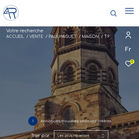
V
o
t
r
e
r
e
c
h
e
r
c
h
e
ACCUEIL
VENTE
PAULHAGUET
MAISON
T9
Fr
0
1
Annonce(s) trouvée(s) selon vos critères
Trier par
Les plus récentes