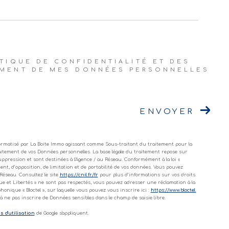
ITIQUE DE CONFIDENTIALITÉ ET DES
TEMENT DE MES DONNÉES PERSONNELLES
ENVOYER
nformatisé par La Boite Immo agissant comme Sous-traitant du traitement pour la
raitement de vos Données personnelles. La base légale du traitement repose sur
uppression et sont destinées à l'Agence / au Réseau. Conformément à la loi «
ment, d’opposition, de limitation et de portabilité de vos données. Vous pouvez
éseau. Consultez le site
https://cnil.fr/fr
pour plus d’informations sur vos droits.
ique et Libertés » ne sont pas respectés, vous pouvez adresser une réclamation à la
onique « Bloctel », sur laquelle vous pouvez vous inscrire ici :
https://www.bloctel.
à ne pas inscrire de Données sensibles dans le champ de saisie libre.
 d'utilisation
de Google s'appliquent.