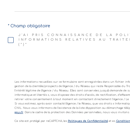
* Champ obligatoire
J'AI PRIS CONNAISSANCE DE LA POL
INFORMATIONS RELATIVES AU TRAI
(*)*
Les informations recueillies sur ce formulaire sont enregistrées dans un fichier i
gestion de la clientèle/prospects de l'Agence / du Réseau qui reste Responsable du T
l'intérêt légitime de l'Agence / du Réseau. Elles sont conservées jusqu'à demande de s
informatique et libertés », vous disposez des droits d’accès, de rectification, d’efface
retirer votre consentement à tout moment en contactant directement l’Agence / Le R
Si vous estimez, après avoir contacté l'Agence / le Réseau, que vos droits « Informat
CNIL. Nous vous informons de l’existence de la liste d'opposition au démarchage téléph
gouv.fr
. Dans le cadre de la protection des Données personnelles, nous vous invitons 
Ce site est protégé par reCAPTCHA, les
Politiques de Confidentialité
et es
Conditions