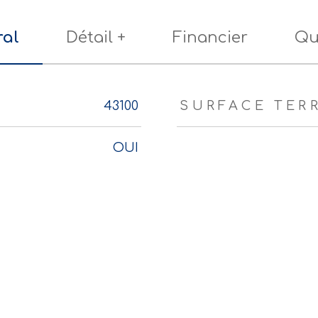
ral
Détail +
Financier
Qu
urs
43100
SURFACE TER
OUI