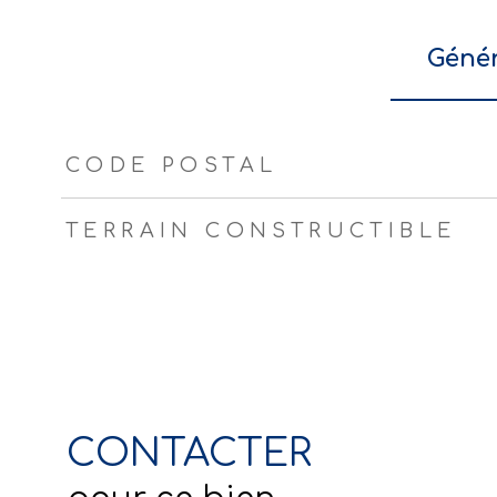
Géné
TRAD_ZEPHYR_Caracteristique
TRAD_ZEPHYR_Vale
CODE POSTAL
TERRAIN CONSTRUCTIBLE
CONTACTER