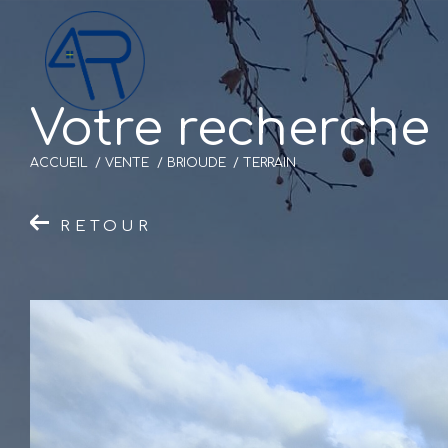
V
o
t
r
e
r
e
c
h
e
r
c
h
e
ACCUEIL
VENTE
BRIOUDE
TERRAIN
RETOUR