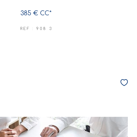
385 €
CC*
REF : 908 3