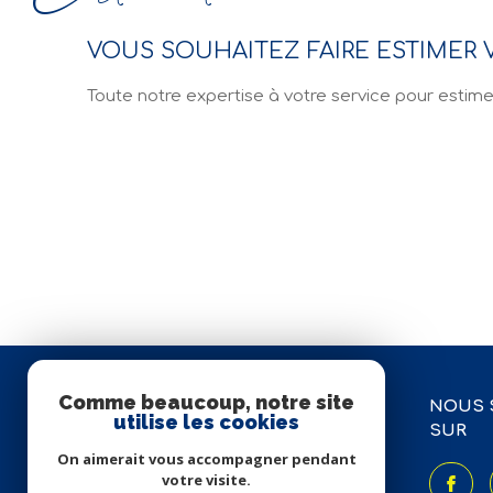
VOUS SOUHAITEZ FAIRE ESTIMER V
Toute notre expertise à votre service pour estime
Comme beaucoup, notre site
AGENCE ROCHE
NOUS 
utilise les cookies
SUR
04 71 50 07 14
On aimerait vous accompagner pendant
votre visite.
agence@rocheimmobrioude.co