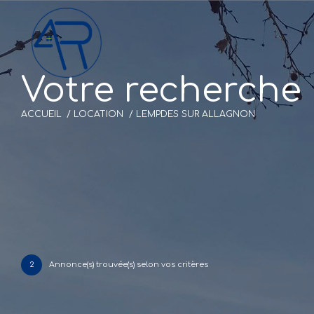
V
o
t
r
e
r
e
c
h
e
r
c
h
e
ACCUEIL
LOCATION
LEMPDES SUR ALLAGNON
2
Annonce(s) trouvée(s) selon vos critères